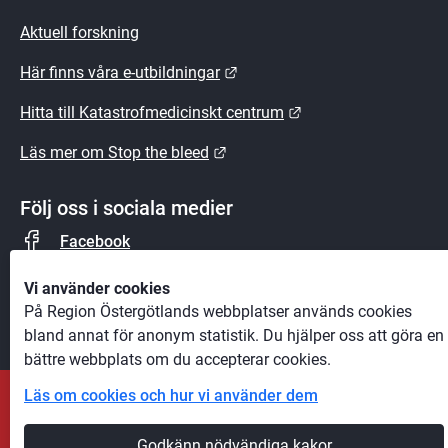
Aktuell forskning
Länk till annan webbplats.
Här finns våra e-utbildningar
Länk till annan webb
Hitta till Katastrofmedicinskt centrum
Länk till annan webbplats.
Läs mer om Stop the bleed
Följ oss i sociala medier
Facebook
Instagram
Vi använder cookies
På Region Östergötlands webbplatser används cookies
bland annat för anonym statistik. Du hjälper oss att göra en
bättre webbplats om du accepterar cookies.
Läs om cookies och hur vi använder dem
Andra webbplatser
Godkänn nödvändiga kakor