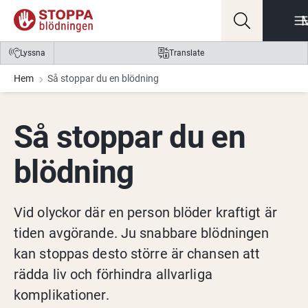
Gå till innehåll
Gå till meny
Gå till sidfot
Lyssna
Translate
Hem
Så stoppar du en blödning
Så stoppar du en 
blödning
Vid olyckor där en person blöder kraftigt är 
tiden avgörande. Ju snabbare blödningen 
kan stoppas desto större är chansen att 
rädda liv och förhindra allvarliga 
komplikationer.