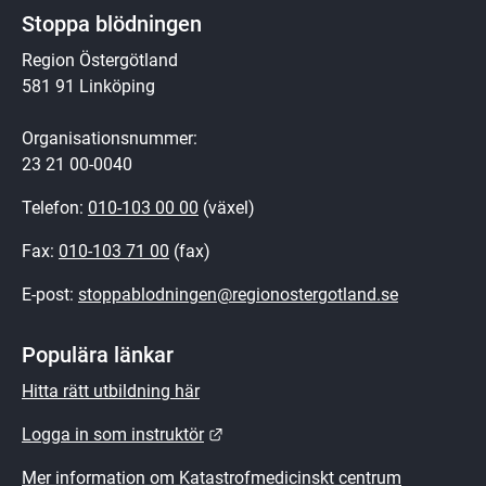
Stoppa blödningen
Region Östergötland
581 91 Linköping
Organisationsnummer:
23 21 00-0040
Telefon: 
010-103 00 00
 (växel)
Fax: 
010-103 71 00
 (fax)
E-post: 
stoppablodningen@regionostergotland.se
Populära länkar
Hitta rätt utbildning här
Länk till annan webbplats.
Logga in som instruktör
Mer information om Katastrofmedicinskt centrum