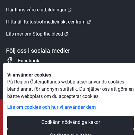
Länk till annan webbplats.
Här finns våra e-utbildningar
Länk till annan webb
Hitta till Katastrofmedicinskt centrum
Länk till annan webbplats.
Läs mer om Stop the bleed
Följ oss i sociala medier
Facebook
Instagram
Vi använder cookies
På Region Östergötlands webbplatser används cookies
bland annat för anonym statistik. Du hjälper oss att göra en
bättre webbplats om du accepterar cookies.
Läs om cookies och hur vi använder dem
Andra webbplatser
Godkänn nödvändiga kakor
Information om cookies