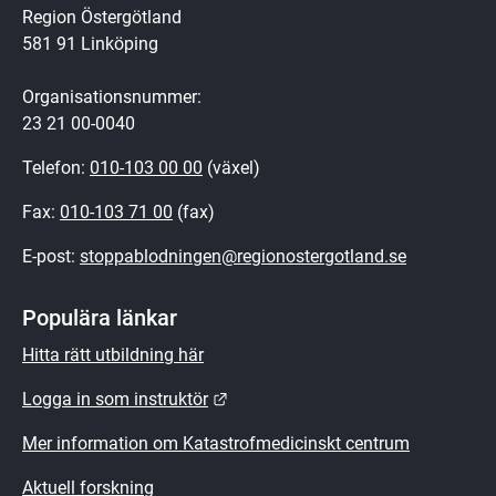
Region Östergötland
581 91 Linköping
Organisationsnummer:
23 21 00-0040
Telefon: 
010-103 00 00
 (växel)
Fax: 
010-103 71 00
 (fax)
E-post: 
stoppablodningen@regionostergotland.se
Populära länkar
Hitta rätt utbildning här
Länk till annan webbplats.
Logga in som instruktör
Mer information om Katastrofmedicinskt centrum
Aktuell forskning