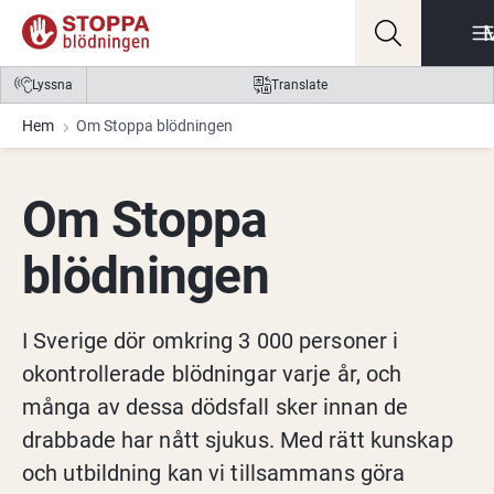
Gå till innehåll
Gå till meny
Gå till sidfot
Lyssna
Translate
Hem
Om Stoppa blödningen
Om Stoppa 
blödningen
I Sverige dör omkring 3 000 personer i 
okontrollerade blödningar varje år, och 
många av dessa dödsfall sker innan de 
drabbade har nått sjukus. Med rätt kunskap 
och utbildning kan vi tillsammans göra 