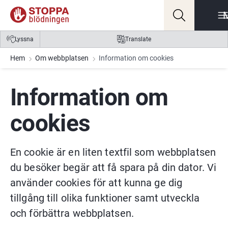
Gå till innehåll
Gå till meny
Gå till sidfot
Lyssna
Translate
Hem
Om webbplatsen
Information om cookies
Information om 
cookies
En cookie är en liten textfil som webbplatsen 
du besöker begär att få spara på din dator. Vi 
använder cookies för att kunna ge dig 
tillgång till olika funktioner samt utveckla 
och förbättra webbplatsen.