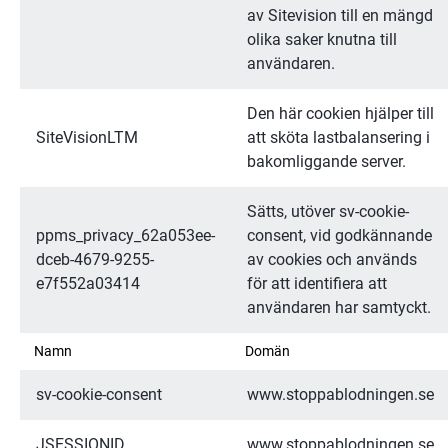
av Sitevision till en mängd 
olika saker knutna till 
användaren.
Den här cookien hjälper till 
SiteVisionLTM
att sköta lastbalansering i 
bakomliggande server.
Sätts, utöver sv-cookie-
ppms_privacy_62a053ee-
consent, vid godkännande 
dceb-4679-9255-
av cookies och används 
e7f552a03414
för att identifiera att 
användaren har samtyckt.
Namn
Domän
sv-cookie-consent
www.stoppablodningen.se
JSESSIONID
www.stoppablodningen.se