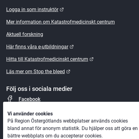
Länk till annan webbplats.
Logga in som instruktör
Mer information om Katastrofmedicinskt centrum
Aktuell forskning
Länk till annan webbplats.
Här finns våra e-utbildningar
Länk till annan webb
Hitta till Katastrofmedicinskt centrum
Länk till annan webbplats.
Läs mer om Stop the bleed
Följ oss i sociala medier
Facebook
Instagram
Vi använder cookies
På Region Östergötlands webbplatser används cookies
bland annat för anonym statistik. Du hjälper oss att göra en
bättre webbplats om du accepterar cookies.