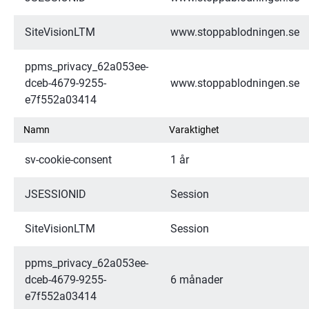
SiteVisionLTM
www.stoppablodningen.se
ppms_privacy_62a053ee-
dceb-4679-9255-
www.stoppablodningen.se
e7f552a03414
Namn
Varaktighet
sv-cookie-consent
1 år
JSESSIONID
Session
SiteVisionLTM
Session
ppms_privacy_62a053ee-
dceb-4679-9255-
6 månader
e7f552a03414