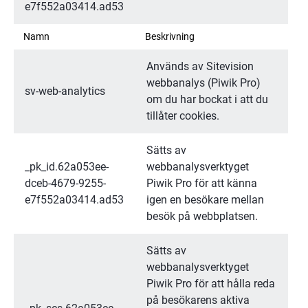
e7f552a03414.ad53
Namn
Beskrivning
Används av Sitevision 
webbanalys (Piwik Pro) 
sv-web-analytics
om du har bockat i att du 
tillåter cookies.
Sätts av 
_pk_id.62a053ee-
webbanalysverktyget 
dceb-4679-9255-
Piwik Pro för att känna 
e7f552a03414.ad53
igen en besökare mellan 
besök på webbplatsen.
Sätts av 
webbanalysverktyget 
Piwik Pro för att hålla reda 
på besökarens aktiva 