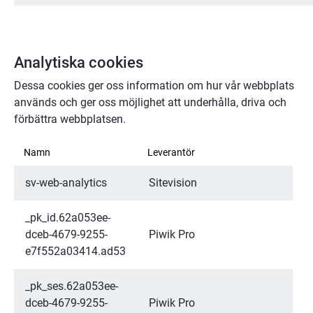
Analytiska cookies
Dessa cookies ger oss information om hur vår webbplats 
används och ger oss möjlighet att underhålla, driva och 
förbättra webbplatsen.
Analytiska cookies
Namn
Leverantör
sv-web-analytics
Sitevision
_pk_id.62a053ee-
dceb-4679-9255-
Piwik Pro
e7f552a03414.ad53
_pk_ses.62a053ee-
dceb-4679-9255-
Piwik Pro